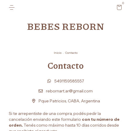
0
BEBES REBORN
Inicio
.
Contacto
Contacto
5491159585557
rebornart.ar@gmail.com
Pque Patricios, CABA, Argentina
Si te arrepentiste de una compra, podés pedir la
cancelación enviando este formulario
con tu número de
orden.
Tenés como máximo hasta 10 días corridos desde