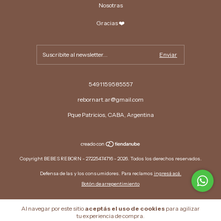
Nosotras
Gracias ❤️
5491159585557
rebornart.ar@gmail.com
Pque Patricios, CABA, Argentina
Copyright BEBES REBORN - 27225474716 - 2026. Todos los derechos reservados.
Defensa de las y los consumidores. Para reclamos
ingresá acá.
Botón de arrepentimiento
Al navegar por este sitio
aceptás el uso de cookies
para agilizar
tu experiencia de compra.