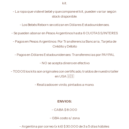
kit.
- La ropa que viste el bebé y que compone el kit, pueden variar según
stock disponible.
- Los Bebés Reborn se cotizan en Dólares Estadounidenses.
- Se pueden abonar en Pesos Argentinos hasta 6 CUOTAS S/INTERES
- Pagos en Pesos Argentinos: Por Transferencia Bancaria, Tarjeta de
Crédito y Débito
- Pagos en Dólares Estadounidenses: Transferencias por PAYPAL
- NO se acepta dinero en efectivo
- TODOS los kits son originales con certificado, traídos de nuestro taller
en USA 🇺🇸
- Realizados en vinilo, pintados a mano.
ENVIOS:
- CABA $ 8.000
- GBA costo s/ zona
- ⁠Argentina por correo (x kit) $ 30.000 de 3 a 5 días hábiles