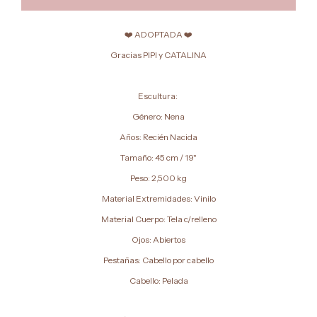
❤️ ADOPTADA ❤️
Gracias PIPI y CATALINA
Escultura:
Género: Nena
Años: Recién Nacida
Tamaño: 45 cm / 19"
Peso: 2,500 kg
Material Extremidades: Vinilo
Material Cuerpo: Tela c/relleno
Ojos: Abiertos
Pestañas: Cabello por cabello
Cabello: Pelada