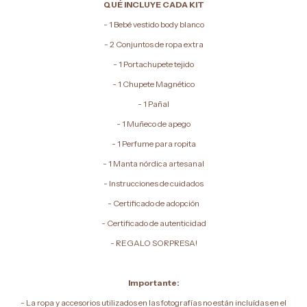
QUÉ INCLUYE CADA KIT
- 1 Bebé vestido body blanco
- 2 Conjuntos de ropa extra
- 1 Portachupete tejido
- 1 Chupete Magnético
- 1 Pañal
- 1 Muñeco de apego
- 1 Perfume para ropita
- 1 Manta nórdica artesanal
- Instrucciones de cuidados
- Certificado de adopción
- Certificado de autenticidad
- REGALO SORPRESA!
Importante:
- La ropa y accesorios utilizados en las fotografías no están incluídas en el