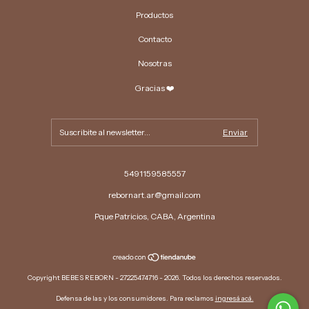
Productos
Contacto
Nosotras
Gracias ❤️
5491159585557
rebornart.ar@gmail.com
Pque Patricios, CABA, Argentina
Copyright BEBES REBORN - 27225474716 - 2026. Todos los derechos reservados.
Defensa de las y los consumidores. Para reclamos
ingresá acá.