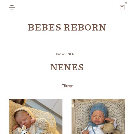
0
BEBES REBORN
Inicio
.
NENES
NENES
Filtrar